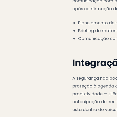
comunicação com a c
após confirmação da
Planejamento de 
Briefing do motori
Comunicação cont
Integraç
A segurança não pod
proteção à agenda d
produtividade — silê
antecipação de nece
está dentro do veícul