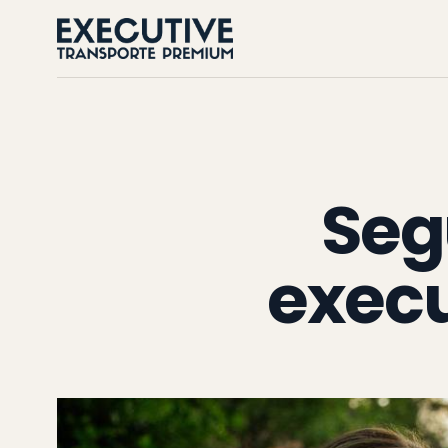
Seg
execu