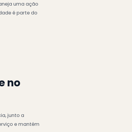
planeja uma ação
dade é parte do
e no
a, junto a
serviço e mantém