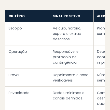
CRITÉRIO
SINAL POSITIVO
ALERTA
Escopo
Veículo, horário,
Prome
espera e extras
sem co
descritos.
Operação
Responsável e
Depend
protocolo de
contat
contingência.
improv
Prova
Depoimento e case
Número
verificáveis.
sem fo
Privacidade
Dados mínimos e
Compa
canais definidos.
desnec
dados 